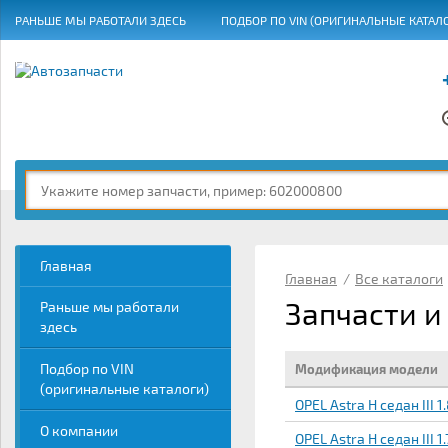
РАНЬШЕ МЫ РАБОТАЛИ ЗДЕСЬ
ПОДБОР ПО VIN (ОРИГИНАЛЬНЫЕ КАТАЛ
ГРАФИК РАБОТЫ
Главная
Главная
/
Все каталоги
Запчасти и 
Раньше мы работали
здесь
Подбор по VIN
Модификация модели
(оригинальные каталоги)
OPEL Astra H седан III 1
О компании
OPEL Astra H седан III 1.