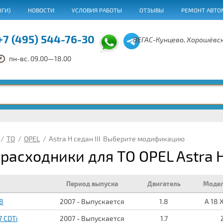
ОГИ)
НОВОСТИ
УСЛОВИЯ РАБОТЫ
ОТЗЫВЫ
РЕМОНТ АВТО
+7 (495) 544-76-30
ВЕГАС-Кунцево, Хорошёвск
пн-вс. 09.00—18.00
/
ТО
/
OPEL
/
Astra H седан III
Выберите модификацию
расходники для ТО OPEL Astra H 
Период выпуска
Двигатель
Модел
.8
2007 - Выпускается
1.8
A 18 
7 CDTi
2007 - Выпускается
1.7