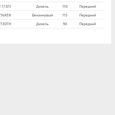
Z 17 DTJ
Дизель
110
Передний
Z16XER
Бензиновый
115
Передний
Z13DTH
Дизель
90
Передний