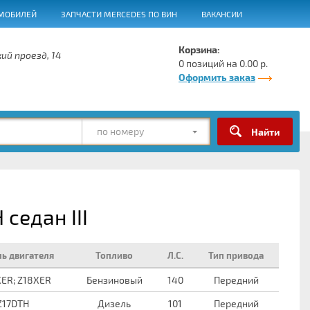
МОБИЛЕЙ
ЗАПЧАСТИ MERCEDES ПО ВИН
ВАКАНСИИ
Корзина:
ий проезд, 14
0 позиций на 0.00 р.
Оформить заказ
по номеру
седан III
ь двигателя
Топливо
Л.С.
Тип привода
XER; Z18XER
Бензиновый
140
Передний
Z17DTH
Дизель
101
Передний