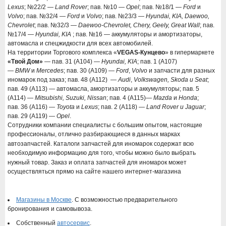
Lexus
; №22/2 —
Land Rover
; пав. №10 —
Opel
; пав. №18/1 —
Ford
и
Volvo
; пав. №32/4 —
Ford
и
Volvo
; пав. №23/3 —
Hyundai, KIA, Daewoo,
Chevrolet
; пав. №32/3 —
Daewoo-Chevrolet, Chery, Geely, Great Wall
;
пав.
№17/4 —
Hyundai, KIA
;
пав. №16 — аккумуляторы и амортизаторы,
автомасла и спецжидкости для всех автомобилей.
На территории Торгового комплекса «
VEGAS-Кунцево
» в гипермаркете
«Твой Дом»
— пав. 31 (A104) —
Hyundai, KIA
; пав. 1 (A107)
—
BMW
и
Mercedes
; пав. 30 (A109) —
Ford
,
Volvo
и запчасти для разных
иномарок под заказ;
пав. 48 (A112) —
Audi
,
Volkswagen, Skoda и Seat
;
пав. 49 (A113) — автомасла, амортизаторы и аккумуляторы; пав. 5
(A114) —
Mitsubishi, Suzuki, Nissan
; пав. 4 (А115)—
Mazda
и
Honda
;
пав. 36 (А116) —
Toyota
и
Lexus
; пав. 2 (А118) —
Land
Rover и Jaguar
;
пав. 29 (A119) —
Opel
.
Сотрудники компании специалисты с большим опытом, настоящие
профессионалы, отлично разбирающиеся в данных марках
автозапчастей.
Каталоги запчастей для иномарок содержат всю
необходимую информацию для того, чтобы можно было выбрать
нужный товар.
Заказ и оплата запчастей для иномарок может
осуществляться прямо на сайте нашего интернет-магазина
Магазины в Москве
. С возможностью предварительного
бронирования и самовывоза.
Собственный
автосервис
.