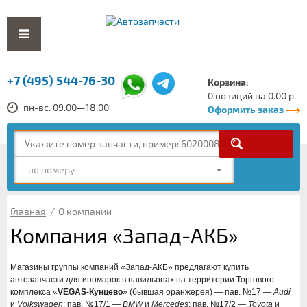
+7 (495) 544-76-30
Корзина:
0 позиций на 0.00 р.
пн-вс. 09.00—18.00
Оформить заказ
по номеру
Главная
/
О компании
Компания «Запад-АКБ»
Магазины группы компаний «Запад-АКБ» предлагают купить
автозапчасти для иномарок в павильонах на территории Торгового
комплекса «
VEGAS-Кунцево
» (бывшая оранжерея) — пав. №17 —
Audi
и
Volkswagen
; пав. №17/1 —
BMW
и
Mercedes
; пав. №17/2 —
Toyota
и