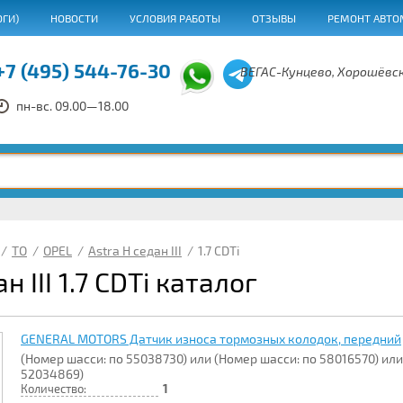
ОГИ)
НОВОСТИ
УСЛОВИЯ РАБОТЫ
ОТЗЫВЫ
РЕМОНТ АВТО
+7 (495) 544-76-30
ВЕГАС-Кунцево, Хорошёвск
пн-вс. 09.00—18.00
/
ТО
/
OPEL
/
Astra H седан III
/
1.7 CDTi
н III 1.7 CDTi каталог
GENERAL MOTORS Датчик износа тормозных колодок, передний
(Номер шасси: по 55038730) или (Номер шасси: по 58016570) или
52034869)
Количество:
1