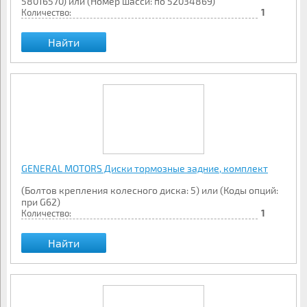
58016570) или (Номер шасси: по 52034869)
Количество:
1
Найти
GENERAL MOTORS Диски тормозные задние, комплект
(Болтов крепления колесного диска: 5) или (Коды опций:
при G62)
Количество:
1
Найти