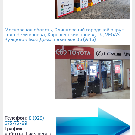
Московская область, Одинцовский городской округ,
село Немчиновка, Хорошёвский проезд, 14, VEGAS-
Кунцево «Твой Дом», павильон 36 (A116)
8 (929)
Телефон:
675-75-89
График
работы:
Ежедневно: