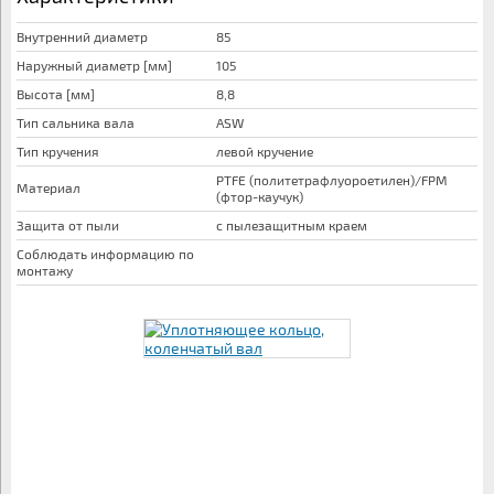
Внутренний диаметр
85
Наружный диаметр [мм]
105
Высота [мм]
8,8
Тип сальника вала
ASW
Тип кручения
левой кручение
PTFE (политетрафлуороетилен)/FPM
Материал
(фтор-каучук)
Защита от пыли
с пылезащитным краем
Соблюдать информацию по
монтажу