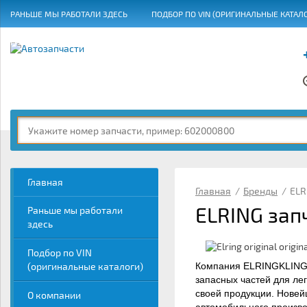
РАНЬШЕ МЫ РАБОТАЛИ ЗДЕСЬ
ПОДБОР ПО VIN (ОРИГИНАЛЬНЫЕ КАТАЛ
ГРАФИК РАБОТЫ
Главная
Главная
/
Бренды
/
ELR
ELRING зап
Раньше мы работали
здесь
Подбор по VIN
(оригинальные каталоги)
Компания ELRINGKLINGE
запасных частей для ле
своей продукции. Нове
О компании