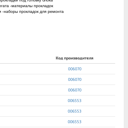
прокладки под головку блока
егата -материалы прокладок
ии -наборы прокладок для ремонта
Код производителя
006070
006070
006070
006553
006553
006553