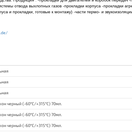
ства. Продукция : -прокладки для двигателей и коробок передач -
истемы отвода выхлопных газов -прокладки корпуса -прокладки агр
пуса и прокладки, готовые к монтажу) -части термо- и звукоизоляц
.de/
ьная
ьная
ьная
кон черный (-60°C/+315°C) 70мл.
кон черный (-60°C/+315°C) 70мл.
кон черный (-60°C/+315°C) 70мл.