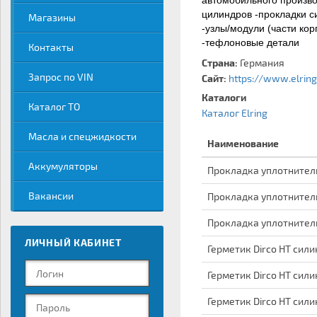
автомобильного производ
цилиндров -прокладки с
Магазины
-узлы/модули (части кор
-тефлоновые детали
Контакты
Страна:
Германия
Запрос по VIN
Сайт:
https://www.elring
Каталоги
Каталог ТО
Каталог Elring
Масла и спецжидкости
Наименование
Аккумуляторы
Прокладка уплотнител
Вакансии
Прокладка уплотнител
Прокладка уплотнител
ЛИЧНЫЙ КАБИНЕТ
Герметик Dirco HT сили
Герметик Dirco HT сили
Герметик Dirco HT сили