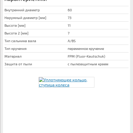
Внутренний диаметр
60
Наружный диаметр [мм]
73
Высота [мм]
11
Высота 2 [мм]
7
Тип сальника вала
A/BS
Тип кручения
переменное кручение
Материал
FPM (Fluor-Kautschuk)
Защита от пыли
с пылезащитным краем