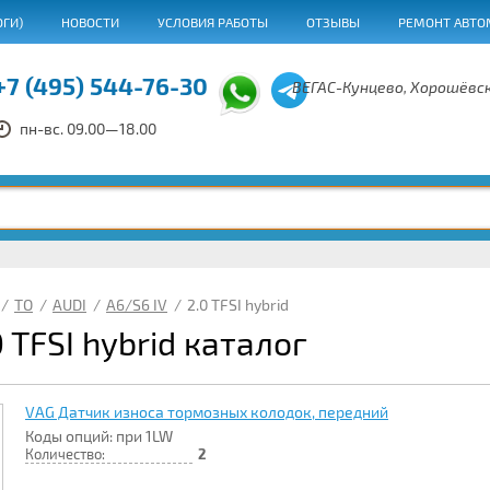
ОГИ)
НОВОСТИ
УСЛОВИЯ РАБОТЫ
ОТЗЫВЫ
РЕМОНТ АВТО
+7 (495) 544-76-30
ВЕГАС-Кунцево, Хорошёвск
пн-вс. 09.00—18.00
/
ТО
/
AUDI
/
A6/S6 IV
/
2.0 TFSI hybrid
0 TFSI hybrid каталог
VAG Датчик износа тормозных колодок, передний
Коды опций: при 1LW
Количество:
2