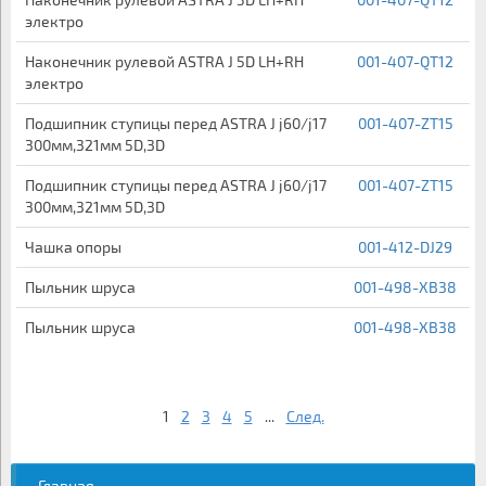
электро
Наконечник рулевой ASTRA J 5D LH+RH
001-407-QT12
электро
Подшипник ступицы перед ASTRA J j60/j17
001-407-ZT15
300мм,321мм 5D,3D
Подшипник ступицы перед ASTRA J j60/j17
001-407-ZT15
300мм,321мм 5D,3D
Чашка опоры
001-412-DJ29
Пыльник шруса
001-498-XB38
Пыльник шруса
001-498-XB38
1
2
3
4
5
...
След.
Главная