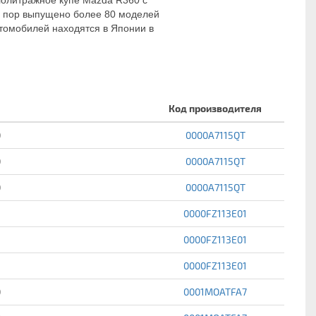
лолитражное купе Mazda R360 с 
ех пор выпущено более 80 моделей 
томобилей находятся в Японии в 
Код производителя
0
0000A7115QT
0
0000A7115QT
0
0000A7115QT
0000FZ113E01
0000FZ113E01
0000FZ113E01
0
0001MOATFA7