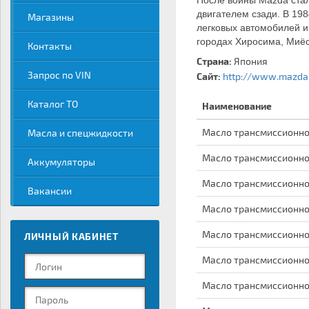
После войны Mazda стал
двигателем сзади. В 198
Магазины
легковых автомобилей и
городах Хиросима, Миёс
Контакты
Страна:
Япония
Запрос по VIN
Сайт:
http://www.mazda.
Каталог ТО
Наименование
Масло трансмиссионное 
Масла и спецжидкости
Масло трансмиссионное 
Аккумуляторы
Масло трансмиссионное 
Вакансии
Масло трансмиссионное
Масло трансмиссионное
ЛИЧНЫЙ КАБИНЕТ
Масло трансмиссионное
Масло трансмиссионное 