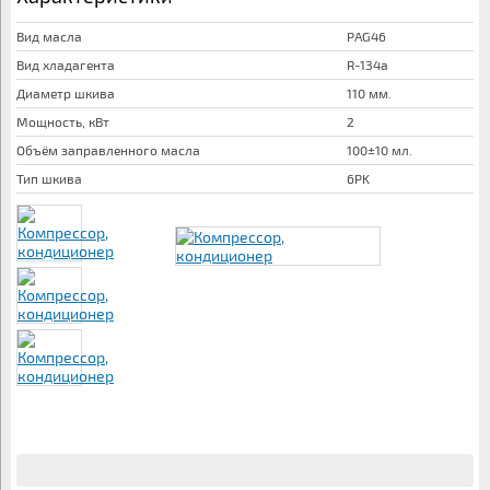
Вид масла
PAG46
Вид хладагента
R-134a
Диаметр шкива
110 мм.
Мощность, кВт
2
Объём заправленного масла
100±10 мл.
Тип шкива
6PK