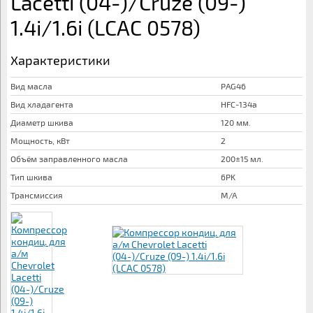
Lacetti (04-)/Cruze (09-)
1.4i/1.6i (LCAC 0578)
Характеристики
Вид масла
PAG46
Вид хладагента
HFC-134a
Диаметр шкива
120 мм.
Мощность, кВт
2
Объём заправленного масла
200±15 мл.
Тип шкива
6PK
Трансмиссия
M/A