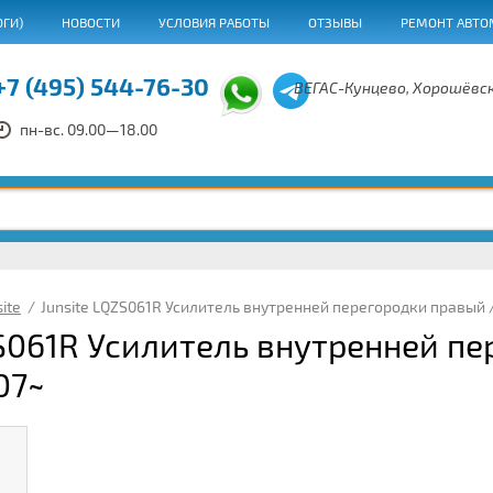
ОГИ)
НОВОСТИ
УСЛОВИЯ РАБОТЫ
ОТЗЫВЫ
РЕМОНТ АВТО
+7 (495) 544-76-30
ВЕГАС-Кунцево, Хорошёвск
пн-вс. 09.00—18.00
site
/
Junsite LQZS061R Усилитель внутренней перегородки правый 
ZS061R Усилитель внутренней п
07~