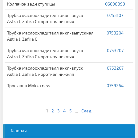
Колпачок задн ступицы
06696899
Трубка маслоохладителя аккп-впуск
0753107
Astra J, Zafira C короткая.нижняя
Трубка маслоохладителя аккп-выпускная
0753204
Astra J, Zafira C
Трубка маслоохладителя аккп-впуск
0753207
Astra J, Zafira C короткая.нижняя
Трубка маслоохладителя аккп-впуск
0753207
Astra J, Zafira C короткая.нижняя
Трос акпп Mokka new
0759264
1
2
3
4
5
...
След.
Главная