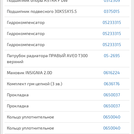
Подшипник опоры ASTRA F DW
0312509
Подшипник подвесного 30X55X15.5
0375015
Гидрокомпенсатор
05233315
Гидрокомпенсатор
05233315
Гидрокомпенсатор
05233315
Патрубок радиатора ПРАВЫЙ AVEO T300
05-2695
верхний
Маховик INSIGNIA 2.0D
0616224
Комплект грм цепной (3 зв.)
0636176
Прокладка
0650037
Прокладка
0650037
Кольцо уплотнительное
0650040
Кольцо уплотнительное
0650040