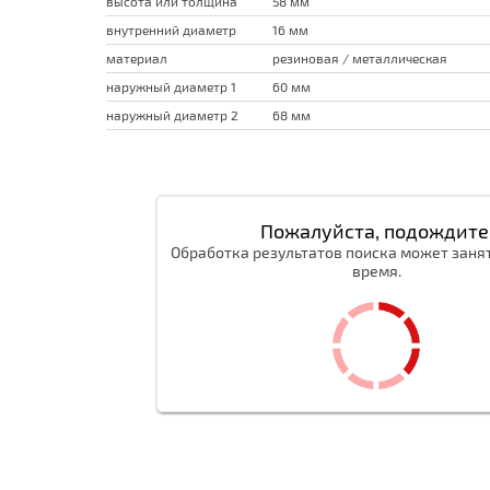
высота или толщина
58 мм
внутренний диаметр
16 мм
материал
резиновая / металлическая
наружный диаметр 1
60 мм
наружный диаметр 2
68 мм
Пожалуйста, подождите
Обработка результатов поиска может заня
время.