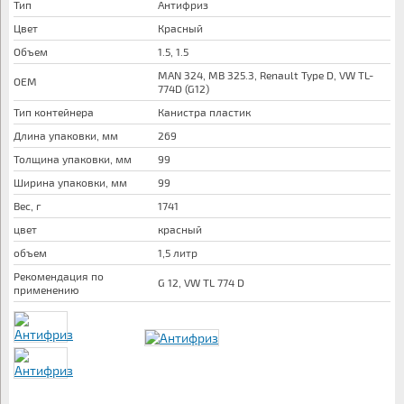
Тип
Антифриз
Цвет
Красный
Объем
1.5, 1.5
MAN 324, MB 325.3, Renault Type D, VW TL-
OEM
774D (G12)
Тип контейнера
Канистра пластик
Длина упаковки, мм
269
Толщина упаковки, мм
99
Ширина упаковки, мм
99
Вес, г
1741
цвет
красный
объем
1,5 литр
Рекомендация по
G 12, VW TL 774 D
применению