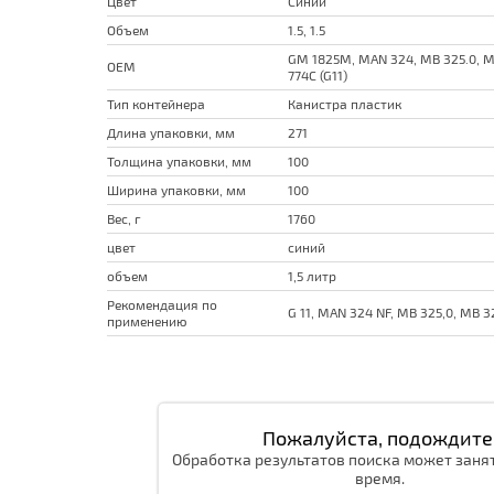
Цвет
Синий
Объем
1.5, 1.5
GM 1825M, MAN 324, MB 325.0, M
OEM
774C (G11)
Тип контейнера
Канистра пластик
Длина упаковки, мм
271
Толщина упаковки, мм
100
Ширина упаковки, мм
100
Вес, г
1760
цвет
синий
объем
1,5 литр
Рекомендация по
G 11, MAN 324 NF, MB 325,0, MB 3
применению
Пожалуйста, подождите
Обработка результатов поиска может заня
время.