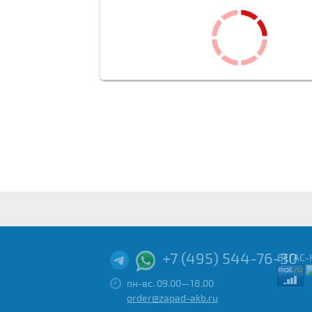
+7 (495) 544-76-30
ВЕГАС-
пн-вс. 09.00—18.00
order@zapad-akb.ru