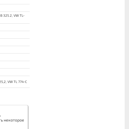
B 325.2, VW TL-
25,2, VW TL 774-C
.
ть некоторое