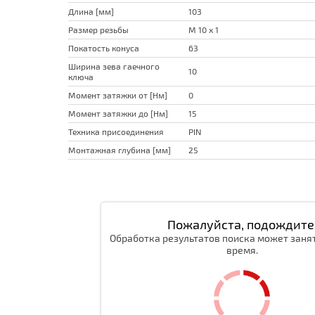
Длина [мм]
103
Размер резьбы
M 10 x 1
Покатость конуса
63
Ширина зева гаечного
10
ключа
Момент затяжки от [Нм]
0
Момент затяжки до [Нм]
15
Техника присоединения
PIN
Монтажная глубина [мм]
25
Пожалуйста, подождите
Обработка результатов поиска может заня
время.