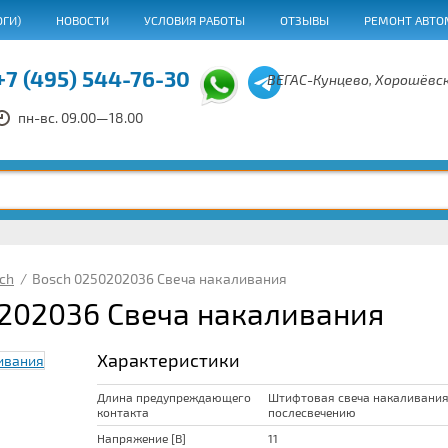
ОГИ)
НОВОСТИ
УСЛОВИЯ РАБОТЫ
ОТЗЫВЫ
РЕМОНТ АВТО
+7 (495) 544-76-30
ВЕГАС-Кунцево, Хорошёвск
пн-вс. 09.00—18.00
ch
/
Bosch 0250202036 Свеча накаливания
202036 Свеча накаливания
Характеристики
Длина предупреждающего
Штифтовая свеча накаливания,
контакта
послесвечению
Напряжение [В]
11