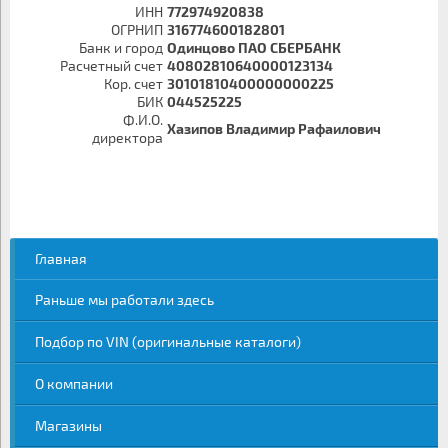
ИНН
772974920838
ОГРНИП
316774600182801
Банк и город
Одинцово ПАО СБЕРБАНК
Расчетный счет
40802810640000123134
Кор. счет
30101810400000000225
БИК
044525225
Ф.И.О.
Хазипов Владимир Рафаилович
директора
Главная
Раньше мы работали здесь
Подбор по VIN (оригинальные каталоги)
О компании
Магазины