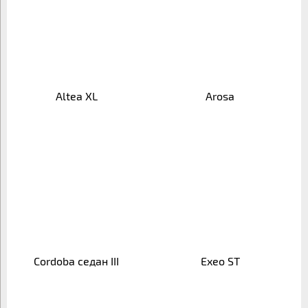
Altea XL
Arosa
Cordoba седан III
Exeo ST