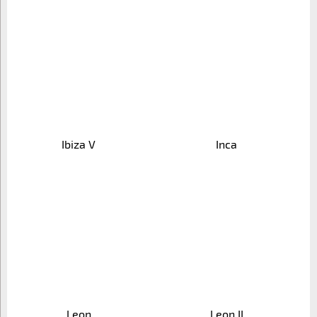
Ibiza V
Inca
Leon
Leon II