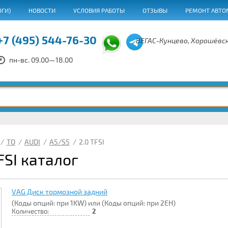
ОГИ)
НОВОСТИ
УСЛОВИЯ РАБОТЫ
ОТЗЫВЫ
РЕМОНТ АВТО
+7 (495) 544-76-30
ВЕГАС-Кунцево, Хорошёвск
пн-вс. 09.00—18.00
/
ТО
/
AUDI
/
A5/S5
/
2.0 TFSI
FSI каталог
VAG Диск тормозной задний
(Коды опций: при 1KW) или (Коды опций: при 2EH)
Количество:
2