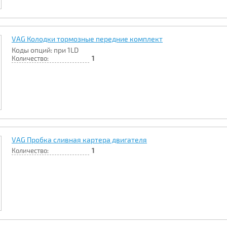
VAG Колодки тормозные передние комплект
Коды опций: при 1LD
Количество:
1
VAG Пробка сливная картера двигателя
Количество:
1