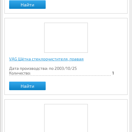
Найти
VAG Щётка стеклоочистителя, правая
Дата производства: по 2003/10/25
Количество:
1
Найти