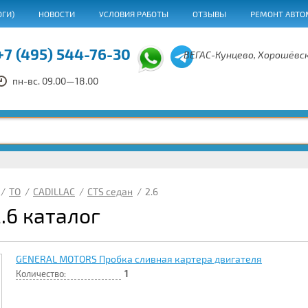
ОГИ)
НОВОСТИ
УСЛОВИЯ РАБОТЫ
ОТЗЫВЫ
РЕМОНТ АВТО
+7 (495) 544-76-30
ВЕГАС-Кунцево, Хорошёвск
пн-вс. 09.00—18.00
/
ТО
/
CADILLAC
/
CTS седан
/
2.6
.6 каталог
GENERAL MOTORS Пробка сливная картера двигателя
Количество:
1