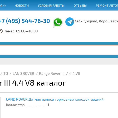
ОГИ)
НОВОСТИ
УСЛОВИЯ РАБОТЫ
ОТЗЫВЫ
РЕМОНТ АВТО
+7 (495) 544-76-30
ВЕГАС-Кунцево, Хорошёвск
пн-вс. 09.00—18.00
/
ТО
/
LAND ROVER
/
Range Rover III
/
4.4 V8
 III 4.4 V8 каталог
LAND ROVER Датчик износа тормозных колодок, задний
Количество:
1