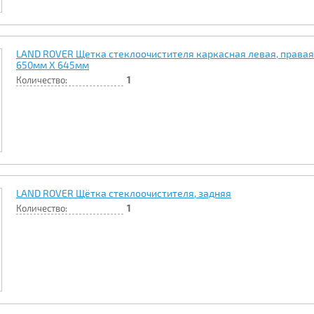
LAND ROVER Щетка стеклоочистителя каркасная левая, правая 
650мм Х 645мм
Количество:
1
LAND ROVER Щётка стеклоочистителя, задняя
Количество:
1